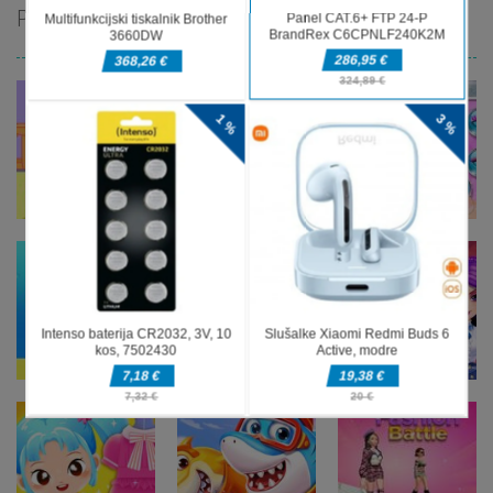
PRIPOROČAMO
Ustvarjalne
Ustvarjalne
igre
igre
Ustvarjalne
Skrb za
Mobilni
igre
malega
telefon Baby
Fashion Doll
povodnega
Princess
Diversity
konja
Unicorn
Salon
Ustvarjalne
igre
Čarobna
Ustvarjalne
srednješolska
igre
Ustvarjalne
Skrb za moje
kraljica
igre
Baby Taylor
novorojenčke
maturantskega