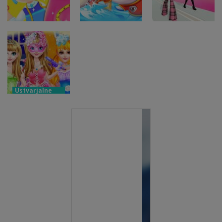
nazaj v šolo
dvojčkov
plesa
Ustvarjalne
igre
Ustvarjalne
Družina malih
igre
Ustvarjalne
Little Tailor
pand morskih
igre
Diy Fashion
psov
Modna bitka
Ustvarjalne
igre
Modna
preobrazba
sijoče
princese