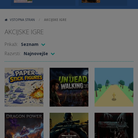
VSTOPNA STRAN
/
AKCIJSKE IGRE
AKCIJSKE IGRE
Prikaži:
Seznam
Razvrsti:
Najnovejše
Akcijske igre
Akcijske igre
Paper Stick
Undead
Akcijske igre