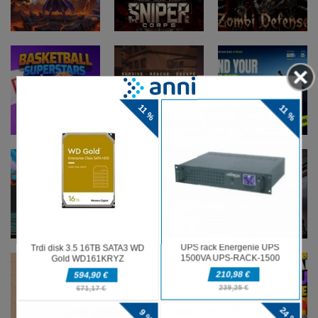
Figures
Walking 3D
forest dash
Akcijske igre
Zombi
Akcijske igre
Akcijske igre
Dragon Power
Sniper Corps
Defense
Akcijske igre
Akcijske igre
Basketball
Mountain Bike
Akcijske igre
Superstars
Zombie Siege
Xtreme
Akcijske igre
Akcijske igre
Gun Merge Mr
Angry
Akcijske igre
Bullet
Cockroach
Poppy Strike 6