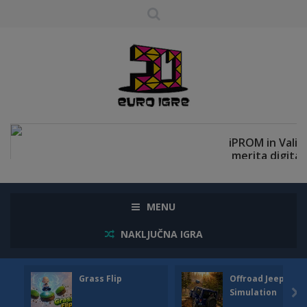
MENU
NAKLJUČNA IGRA
Grass Flip
Offroad Jeep
Simulation
