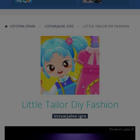
VSTOPNA STRAN
/
USTVARJALNE IGRE
/
LITTLE TAILOR DIY FASHION
Little Tailor Diy Fashion
Ustvarjalne igre
Preskoči oglas X