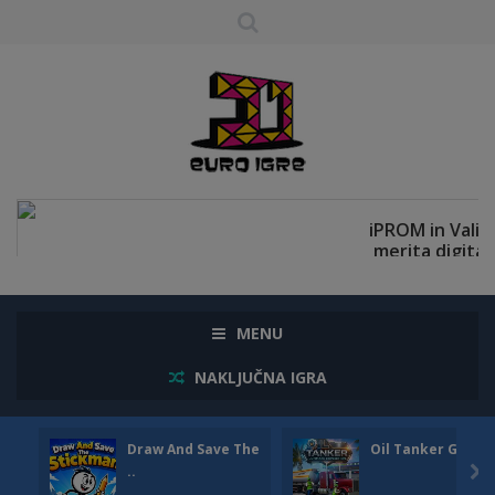
MENU
NAKLJUČNA IGRA
Draw And Save The
Oil Tanker Game
..
