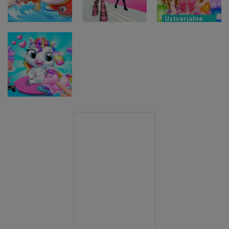
nazaj v šolo
dvojčkov
plesa
Ustvarjalne
igre
Ustvarjalne
Modna
igre
Družina malih
preobrazba
Ustvarjalne
pand morskih
sijoče
igre
psov
Modna bitka
princese
Ustvarjalne
igre
Moj mali
samorog 2