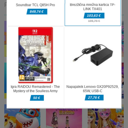
PRIPOROČAMO
Ustvarjalne
Ustvarjalne
igre
igre
Ustvarjalne
Skrb za
Mobilni
igre
malega
telefon Baby
Fashion Doll
povodnega
Princess
Diversity
konja
Unicorn
Salon
Ustvarjalne
igre
Čarobna
Ustvarjalne
srednješolska
igre
Ustvarjalne
Skrb za moje
kraljica
igre
Baby Taylor
novorojenčke
maturantskega