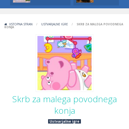
VSTOPNA STRAN
/
USTVARJALNE IGRE
/
SKRB ZA MALEGA POVODNEGA
KONJA
Skrb za malega povodnega
konja
Ustvarjalne igre