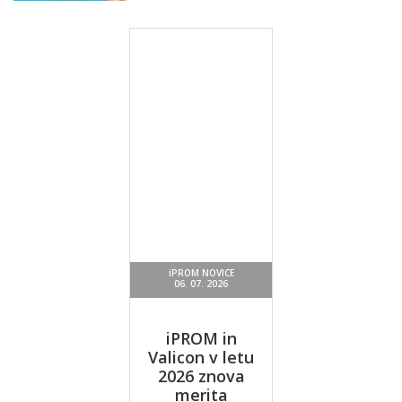
Ustvarjalne
igre
Moj mali
samorog 2