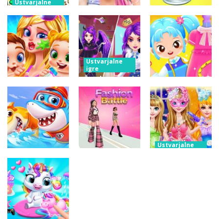
Ustvarjalne
igre
Ustvarjalne
Mobilni
igre
Ustvarjalne
telefon Baby
Fashion Doll
igre
Princess
Diversity
Baby Taylor
Unicorn
Salon
nazaj v šolo
Ustvarjalne
igre
Čarobna
Ustvarjalne
srednješolska
igre
Ustvarjalne
Skrb za moje
kraljica
igre
novorojenčke
maturantskega
Little Tailor
dvojčkov
plesa
Diy Fashion
Ustvarjalne
igre
Ustvarjalne
Modna
igre
Družina malih
preobrazba
Ustvarjalne
pand morskih
sijoče
igre
psov
Modna bitka
princese