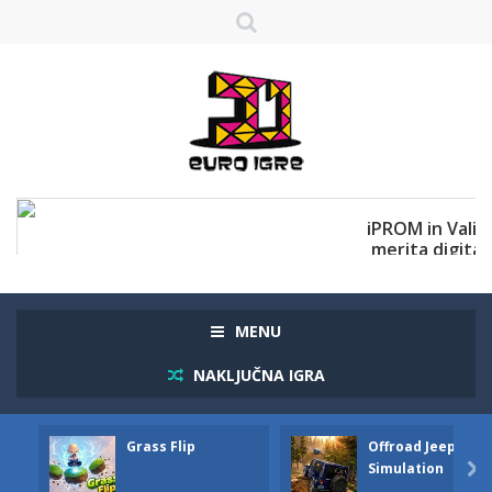
MENU
NAKLJUČNA IGRA
Grass Flip
Offroad Jeep
Simulation
