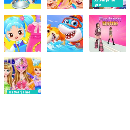
Ustvarjalne
igre
Čarobna
Ustvarjalne
srednješolska
igre
Ustvarjalne
Skrb za moje
kraljica
igre
Baby Taylor
novorojenčke
maturantskega
nazaj v šolo
dvojčkov
plesa
Ustvarjalne
igre
Ustvarjalne
Družina malih
igre
Ustvarjalne
Little Tailor
pand morskih
igre
Diy Fashion
psov
Modna bitka
Ustvarjalne
igre
Modna
preobrazba
sijoče
princese