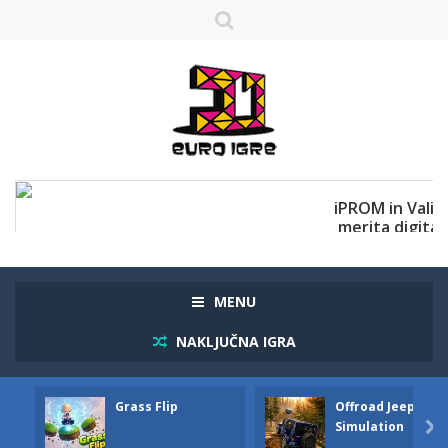
MENU
NAKLJUČNA IGRA
Grass Flip
Offroad Jeep
Simulation
