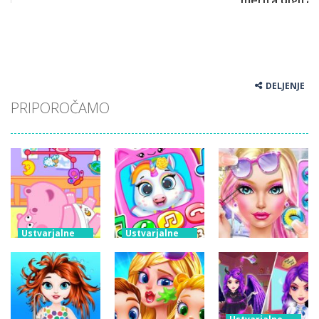
DELJENJE
PRIPOROČAMO
Ustvarjalne
Ustvarjalne
igre
igre
Ustvarjalne
Skrb za
Mobilni
igre
malega
telefon Baby
Fashion Doll
povodnega
Princess
Diversity
konja
Unicorn
Salon