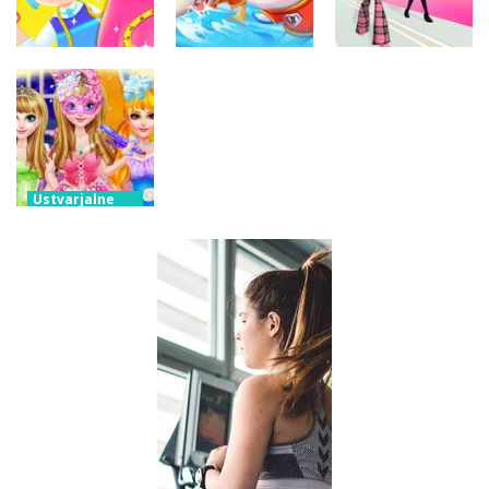
nazaj v šolo
dvojčkov
plesa
Ustvarjalne
igre
Ustvarjalne
Družina malih
igre
Ustvarjalne
Little Tailor
pand morskih
igre
Diy Fashion
psov
Modna bitka
Ustvarjalne
igre
Modna
preobrazba
sijoče
princese