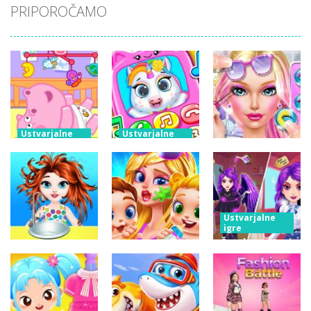
PRIPOROČAMO
Ustvarjalne
Ustvarjalne
igre
igre
Ustvarjalne
Skrb za
Mobilni
igre
malega
telefon Baby
Fashion Doll
povodnega
Princess
Diversity
konja
Unicorn
Salon
Ustvarjalne
igre
Čarobna
Ustvarjalne
srednješolska
igre
Ustvarjalne
Skrb za moje
kraljica
igre
Baby Taylor
novorojenčke
maturantskega