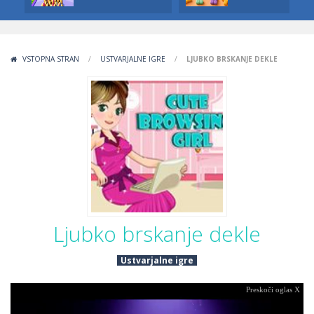
VSTOPNA STRAN
/
USTVARJALNE IGRE
/
LJUBKO BRSKANJE DEKLE
Ljubko brskanje dekle
Ustvarjalne igre
Preskoči oglas X