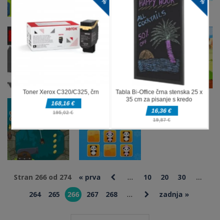
Miselne igre
Miselne igre
Miselne igre
Krvavo
Blasty
Jelly Shift
zabaven dan
Steklenice
Online
Miselne igre
Miselne igre
Roller Splat
Razigrana
Miselne igre
Brutalno
Online
Kitty
Stran 266 od 274
« prva
...
10
20
30
...
264
265
266
267
268
...
zadnja »
Miselne igre
Miselne igre
Indi Cannon
Živali Puzzle