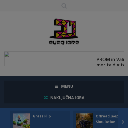
MENU
NAKLJUČNA IGRA
Grass Flip
Offroad Jeep
Simulation
