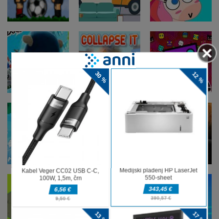
modeli puzzle
Naredite 5
painting slide
Miselne igre
Miselne igre
Nogometne
Tovornjaki
Miselne igre
žoge
skriti tovor
Puzzle puhlica
Miselne igre
Geometry
Miselne igre
Miselne igre
Psi Ninja II
Strni ga
Dash Končno
Miselne igre
Miselne igre
Zmečkajte
Vodja
Miselne igre
Tokijski
bombone za
vesoljskega
gvinejski pop
noč čarovnic
prometa