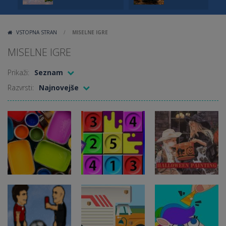
VSTOPNA STRAN
/
MISELNE IGRE
MISELNE IGRE
Prikaži:
Seznam
Razvrsti:
Najnovejše
Miselne igre
Miselne igre
Barve in
Halloween
Miselne igre