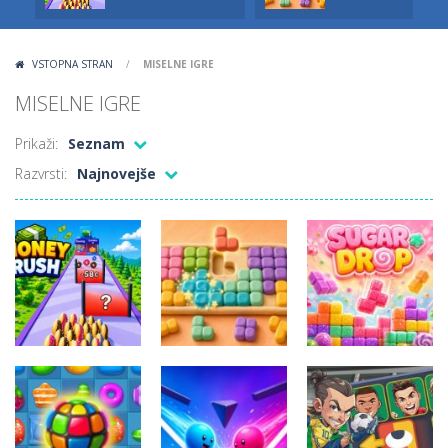
VSTOPNA STRAN
/
MISELNE IGRE
MISELNE IGRE
Prikaži:
Seznam
Razvrsti:
Najnovejše
Miselne igre
Money Rush
Miselne igre
Miselne igre