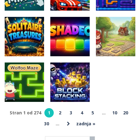
Miselne igre
Pixel Car
Miselne igre
Memory
Snake Out
Miselne igre
Jelly Mix Up
Quest
Puzzle Game
Miselne igre
Miselne igre
Solitaire
Reds Winding
Miselne igre
Treasures
Shadeo
Way
Stran 1 od 274
1
2
3
4
5
...
10
20
Miselne igre
30
...
zadnja »
Wolfoo Maze
Miselne igre
Adventure
BlockStacking