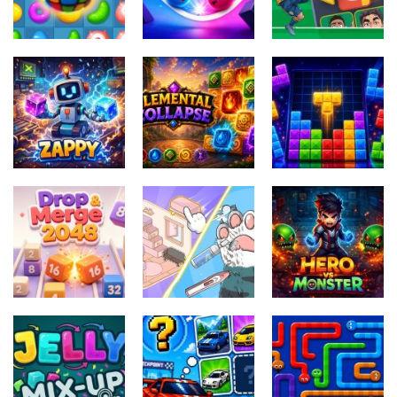
Game
Color Mosaic
Sugar Drop
Miselne igre
Football
Miselne igre
Miselne igre
Sweet Candy
Bump the
Legends
Match 3 Game
Balls
Sliding Puzzle
Miselne igre
Elemental
Miselne igre
Miselne igre
Zappy
Collapse
TenTrix Block
Miselne igre
Girl Game
Miselne igre
Miselne igre
Drop &amp;
Organizing
Heros vs
Merge 2048
Fun
Monster