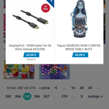
Miselne igre
Miselne igre
Zakladna
Ravni dragulji
Miselne igre
povezava
Match 3
Vilinske karte
Miselne igre
Kiba in Kumba
Miselne igre
Miselne igre
Master Pack
sestavljanka
Kje je Osama
Stran 265 od 274
« prva
...
10
20
30
...
263
264
265
266
267
...
270
...
zadnja »
Miselne igre
Miselne igre
NG Puzzle
Hex Zen