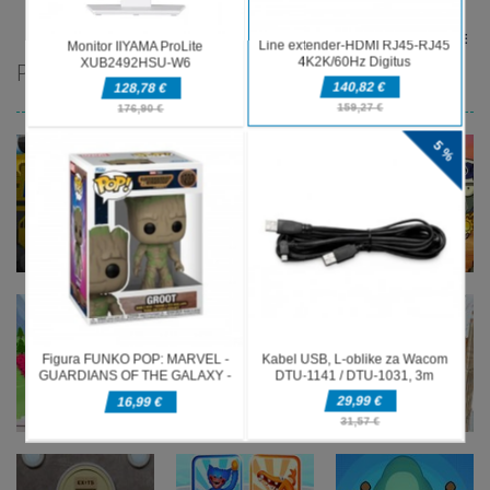
DELJENJE
PRIPOROČAMO
Strateške igre
Strateške igre
Lokostrelski
Vojna rastlin
Strateške igre
Super Mech
bastioni:
proti
Battle
Grajska vojna
zombijem