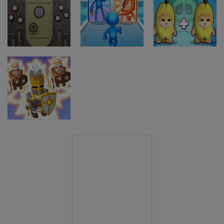
Strateške igre
Strateške igre
Množična
Pobeg iz
Strateške igre
obramba
bolnišnice
Tower Boom
Strateške igre
Strateške igre
Pobeg iz
Epic Banana
Strateške igre
detektivske
Monster
Run: Mojster
sobe
Battle Runner
spajanja
Strateške igre
Spojite bitko
vojakov