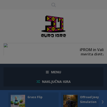
MENU
NAKLJUČNA IGRA
Grass Flip
Offroad Jeep
Simulation
