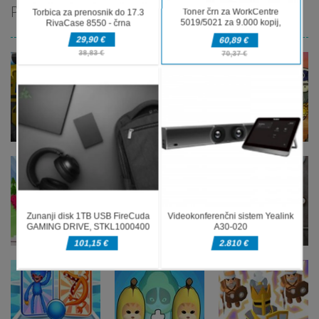
PRIPOROČAMO
Strateške igre
Strateške igre
Lokostrelski
Vojna rastlin
Strateške igre
Super Mech
bastioni:
proti
Battle
Grajska vojna
zombijem
Strateške igre
Pobeg iz
Strateške igre
Strateške igre
Množična
Pobeg iz
detektivske