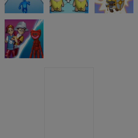
obramba
bolnišnice
sobe
Strateške igre
Epic Banana
Strateške igre
Strateške igre
Monster
Run: Mojster
Spojite bitko
Battle Runner
spajanja
vojakov
Strateške igre
Scary Monster
Playtime