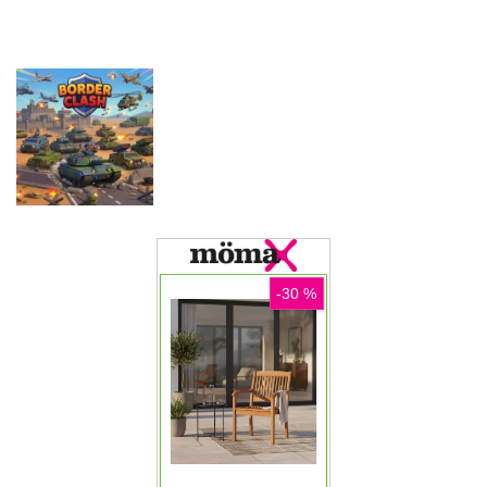
Game
Driving
Game
Pustolovske
Pustolovske
igre
igre
Pustolovske
Farming
Evolution
igre
Offroad Truck
Simulation
Arena Battle
Driving Game
Game
Royale
Pustolovske
igre
Border Clash