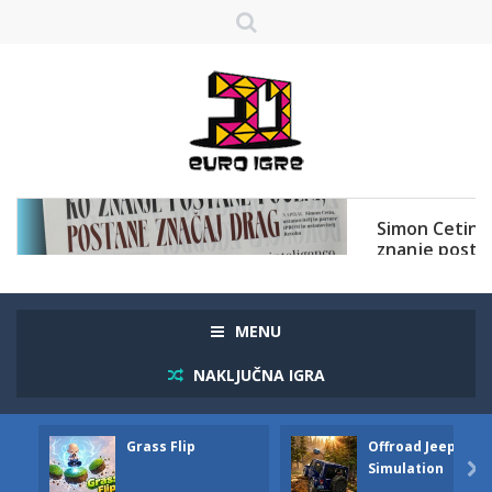
MENU
NAKLJUČNA IGRA
Grass Flip
Offroad Jeep
Simulation
