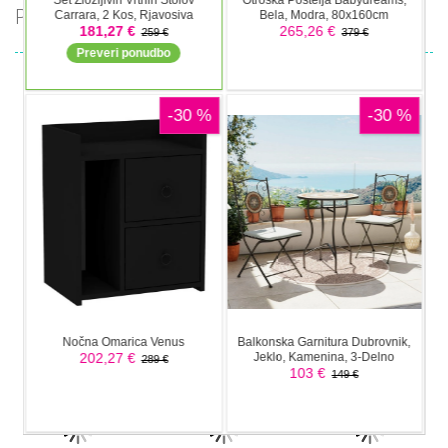
PRIPOROČAMO
Pustolovske
Pustolovske
Pustolovske
igre
igre
igre
Offroad Jeep
Tuk Tuk Auto
Oil Tanker
Simulation
Rikshaw
Game
Pustolovske
igre
Pustolovske
Pustolovske
Police
igre
igre
Ramp Car
Taxi Parking
Transport