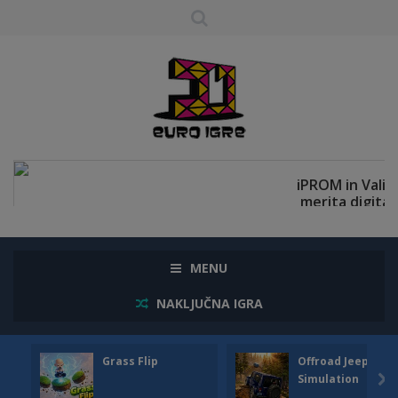
MENU
NAKLJUČNA IGRA
Grass Flip
Offroad Jeep
Simulation
