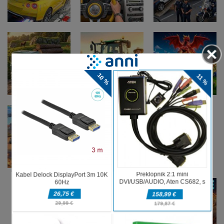
Simulation
Rikshaw
Game
Pustolovske
igre
Pustolovske
Pustolovske
Police
igre
igre
Ramp Car
Taxi Parking
Transport
Game
Driving
Game
Pustolovske
Pustolovske
igre
igre
Pustolovske
Farming
Evolution
igre
Offroad Truck
Simulation
Arena Battle
Driving Game
Game
Royale
Pustolovske
Pustolovske
igre
igre
Pustolovske
The Last
Hero Monster
igre
Border Clash
Adventure
Battle Game