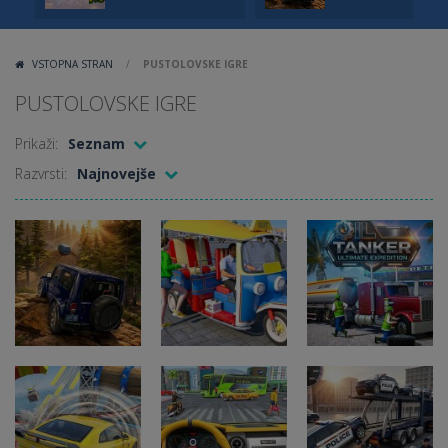
VSTOPNA STRAN
/
PUSTOLOVSKE IGRE
PUSTOLOVSKE IGRE
Prikaži:
Seznam
Razvrsti:
Najnovejše
Pustolovske
Pustolovske
Pustolovske
igre
igre
igre
Offroad Jeep
Tuk Tuk Auto
Oil Tanker