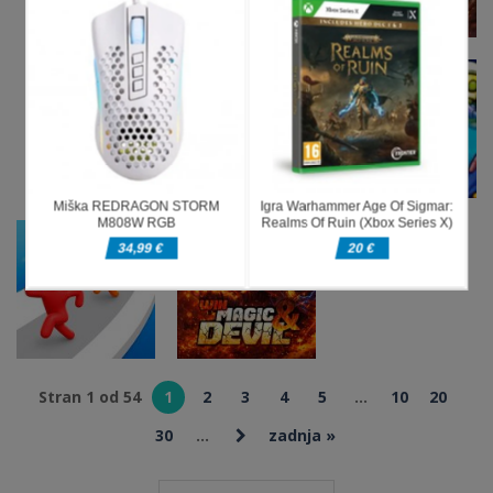
Pustolovske
igre
Pustolovske
Bad Cat
igre
Pustolovske
Kim Jong Un
Prankster
igre
Backrooms
Moms Return
Tunnel Escape
Pustolovske
igre
Pustolovske
Merge Plants
igre
&ndash;
Space
Pustolovske
Defense
Defense:
igre
Zombies
MasterScavenger
Guard Heroes
Stran 1 od 54
1
2
3
4
5
...
10
20
Pustolovske
igre
Pustolovske
30
...
zadnja »
Win Magic
igre
Mob Escape
&amp; Devil