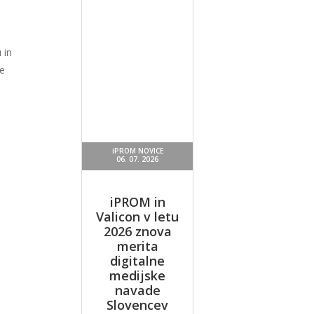
 in
se