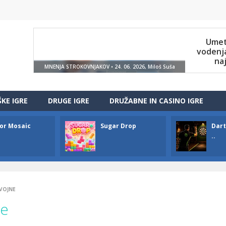
ŠKE IGRE
DRUGE IGRE
DRUŽABNE IN CASINO IGRE
or Mosaic
Sugar Drop
Dart
..
VOJNE
ne