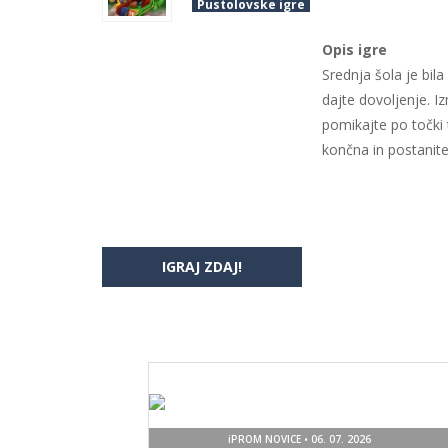
Pustolovske igre
Opis igre
Srednja šola je bil
dajte dovoljenje. Iz
pomikajte po točki t
končna in postanite 
IGRAJ ZDAJ!