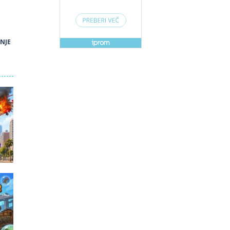
ENJE
e