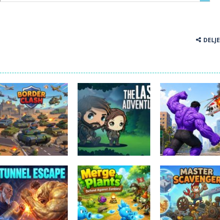
DELJ
Pustolovske igre
Pustolovske igr
The Last
Hero Monster
Pustolovske igre
Border Clash
Adventure
Battle Game