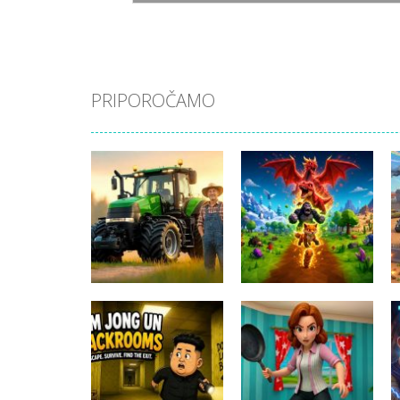
PRIPOROČAMO
Pustolovske igre
Pustolovske igre
Farming
Evolution Arena
Simulation Game
Battle Royale