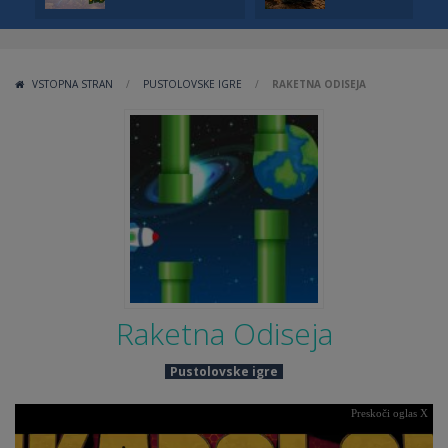
VSTOPNA STRAN
/
PUSTOLOVSKE IGRE
/
RAKETNA ODISEJA
Raketna Odiseja
Pustolovske igre
Preskoči oglas X