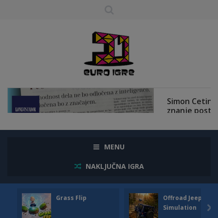
MENU
NAKLJUČNA IGRA
Grass Flip
Offroad Jeep
Simulation
