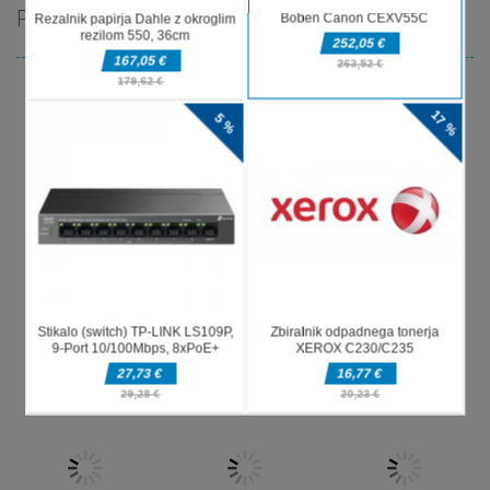
PRIPOROČAMO
Pustolovske
Pustolovske
Pustolovske
igre
igre
igre
Offroad Jeep
Tuk Tuk Auto
Oil Tanker
Simulation
Rikshaw
Game
Pustolovske
igre
Pustolovske
Pustolovske
Police
igre
igre
Ramp Car
Taxi Parking
Transport