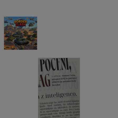
Game
Driving
Game
Pustolovske
Pustolovske
igre
igre
Pustolovske
Farming
Evolution
igre
Offroad Truck
Simulation
Arena Battle
Driving Game
Game
Royale
Pustolovske
igre
Border Clash