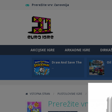
Prerežite vrv: čarovnija
AKCIJSKE IGRE
ARKADNE IGRE
DIRKA
Draw And Save The
Oi
..
VSTOPNA STRAN
/
PUSTOLOVSKE IGRE
/
PREREŽITE VRV: 
Prerežite vrv: čarov