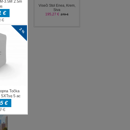
ENJE
e