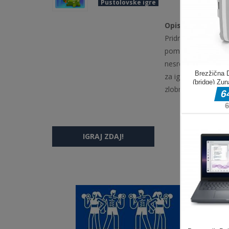
Pustolovske igre
Opis igre
Pridružite se najn
pomagali ljubki mali
nesreča je Om Nom p
za igralce vseh sta
zlobnega čarovnika
IGRAJ ZDAJ!