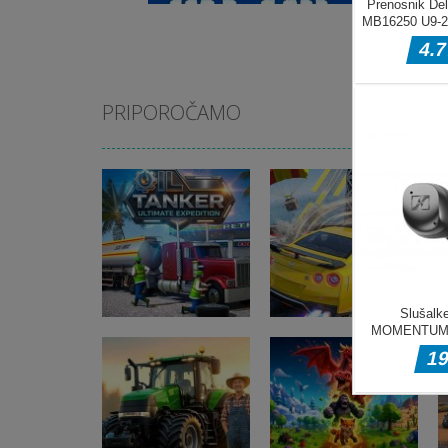
PRIPOROČAMO
Pustolovske igre
Pustolovske igre
Oil Tanker Game
Ramp Car Game