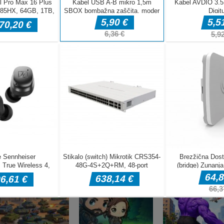
DELJ
Pustolovske igre
Pustolovske igre
Pustolovske igr
Taxi Parking
Police Transport
Offroad Truck
Driving
Game
Driving Game