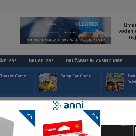
ŠKE IGRE
DRUGE IGRE
DRUŽABNE IN CASINO IGRE
l Tanker Game
Ramp Car Game
Taxi
Driv
ČAROVNIJA
nija