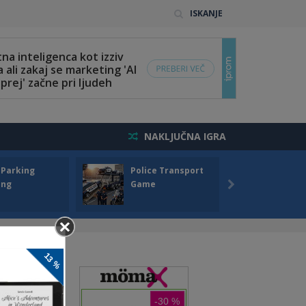
ISKANJE
NAKLJUČNA IGRA
 Parking
Police Transport
Offro
ing
Game
Drivin
