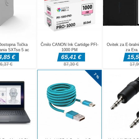
ovejši pustolovščini Om Noma in ga spremenite v čarobne oblike, da b
 pošasti povrniti sladkarije, ki jih je ukradel hudobni čarovnik! Čarobn
o nesreči teleportirala v mistični svet, napolnjen z zahtevnimi ugan
rosti. Ali lahko s pomočjo novih znanj Om Nom rešite trike in pasti
?