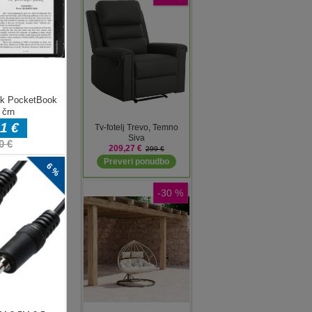
oste
a
ki