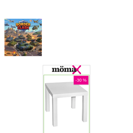
Game
Driving
Game
Pustolovske
Pustolovske
igre
igre
Pustolovske
Farming
Evolution
igre
Offroad Truck
Simulation
Arena Battle
Driving Game
Game
Royale
Pustolovske
igre
Border Clash