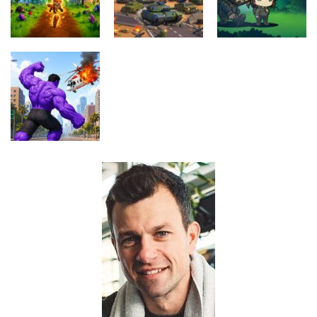
Game
Driving Game
Game
Pustolovske
igre
Pustolovske
Evolution
igre
Pustolovske
Arena Battle
The Last
igre
Royale
Border Clash
Adventure
Pustolovske
igre
Hero Monster
Battle Game