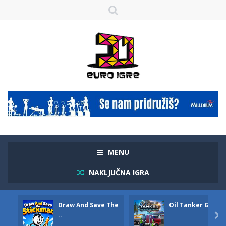
MENU
NAKLJUČNA IGRA
Draw And Save The
Oil Tanker Game
..
