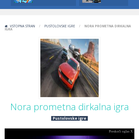
VSTOPNA STRAN
/
PUSTOLOVSKE IGRE
/
NORA PROMETNA DIRKALNA
IGRA
Nora prometna dirkalna igra
Pustolovske igre
Preskoči oglas X