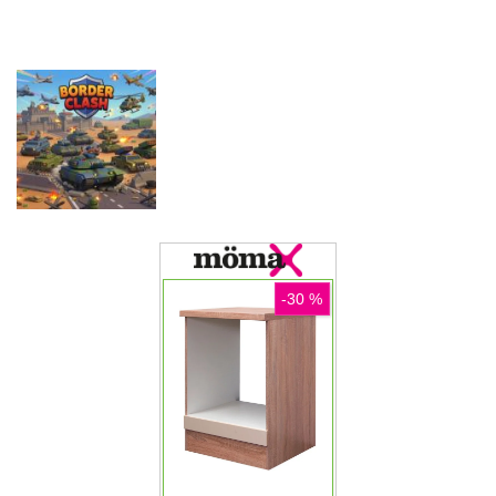
Game
Driving
Game
Pustolovske
Pustolovske
igre
igre
Pustolovske
Farming
Evolution
igre
Offroad Truck
Simulation
Arena Battle
Driving Game
Game
Royale
Pustolovske
igre
Border Clash