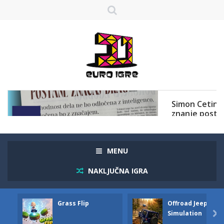
MENU
NAKLJUČNA IGRA
Grass Flip
Offroad Jeep
Simulation
