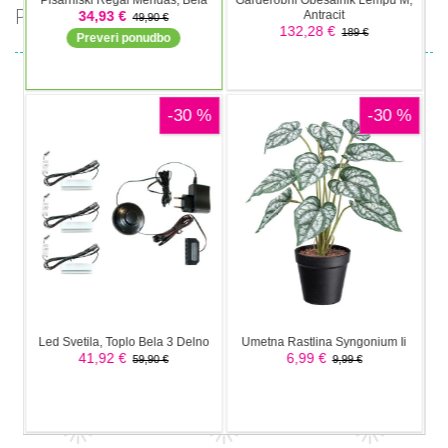
PRIPOROČAMO
Pustolovske
Pustolovske
Pustolovske
igre
igre
igre
Offroad Jeep
Tuk Tuk Auto
Oil Tanker
Simulation
Rikshaw
Game
Pustolovske
igre
Pustolovske
Pustolovske
Police
igre
igre
Ramp Car
Taxi Parking
Transport