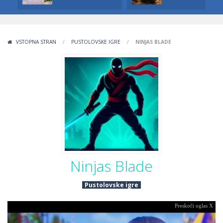
VSTOPNA STRAN
/
PUSTOLOVSKE IGRE
/
NINJAS BLADE
Ninjas Blade
Pustolovske igre
Preskoči oglas X