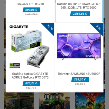
PRIPOROČAMO
Pustolovske
Pustolovske
Pustolovske
igre
igre
igre
Offroad Jeep
Tuk Tuk Auto
Oil Tanker
Simulation
Rikshaw
Game
Pustolovske
igre
Pustolovske
Pustolovske
Police
igre
igre
Ramp Car
Taxi Parking
Transport