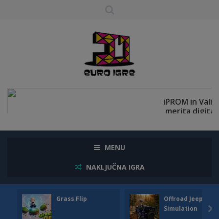
MENU
NAKLJUČNA IGRA
Grass Flip
Offroad Jeep
Simulation
