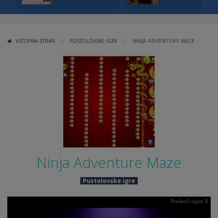
VSTOPNA STRAN
/
PUSTOLOVSKE IGRE
/
NINJA ADVENTURE MAZE
Ninja Adventure Maze
Pustolovske igre
Preskoči oglas X