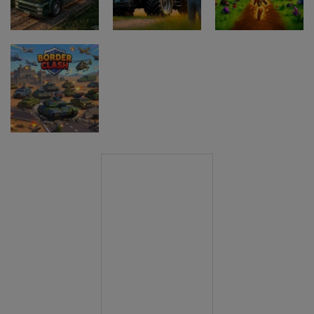
Game
Driving
Game
Pustolovske
Pustolovske
igre
igre
Pustolovske
Farming
Evolution
igre
Offroad Truck
Simulation
Arena Battle
Driving Game
Game
Royale
Pustolovske
igre
Border Clash