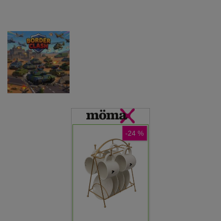
Game
Driving
Game
Pustolovske
Pustolovske
igre
igre
Pustolovske
Farming
Evolution
igre
Offroad Truck
Simulation
Arena Battle
Driving Game
Game
Royale
Pustolovske
igre
Border Clash