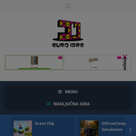
MENU
NAKLJUČNA IGRA
Grass Flip
Offroad Jeep
Simulation
