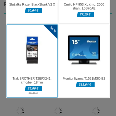
PRIPOROČAMO
Pustolovske
Pustolovske
Pustolovske
igre
igre
igre
Offroad Jeep
Tuk Tuk Auto
Oil Tanker
Simulation
Rikshaw
Game
Pustolovske
igre
Pustolovske
Pustolovske
Police
igre
igre
Ramp Car
Taxi Parking
Transport