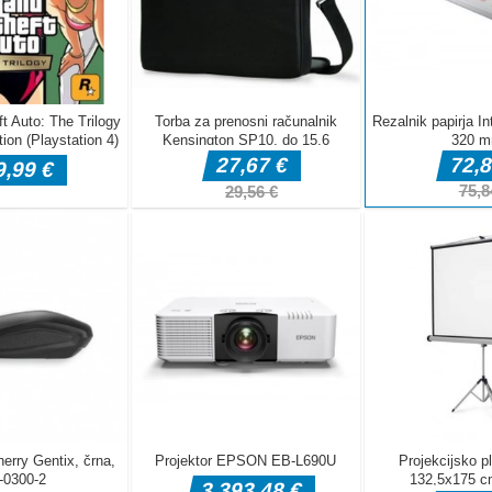
DELJ
Pustolovske igr
Taxi Parking
Pustolovske igre
Pustolovske igre
Oil Tanker Game
Ramp Car Game
Driving