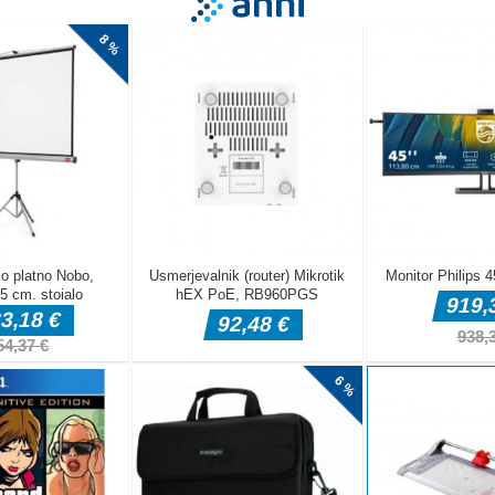
mirljivo potovanje z »Low's Adventures 3«, očarljivo platformo za 2D
ovzdigne franšizo v nove višave! Ta del vključuje 32 natančno izdelanih
vativne elemente igranja, ki jih njegovi predhodniki niso videli. Pridruž
 osupljivem svetu, polnem izzivov. Obvladajte nove sposobnosti, sreč
ovražniki, potopite se v nostalgijo slikovnih pik, medtem ko doživite
 dogodivščin. Low's Adventures 3 obljublja nepozabno igralno izkušnj
 šarm z razburljivimi novimi funkcijami!
 miško ali tapnite