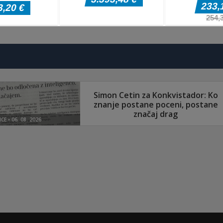
Pustolovske igre
Pustolovske igre
Farming
Evolution Arena
Pustolovske igr
Simulation Game
Battle Royale
Border Clash