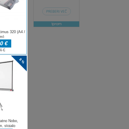
ENJE
e