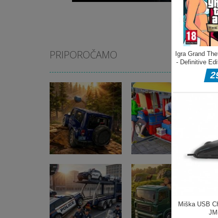
PRIPOROČAMO
Pustolovske igre
Pustolovske igre
Offroad Jeep
Tuk Tuk Auto
Simulation
Rikshaw