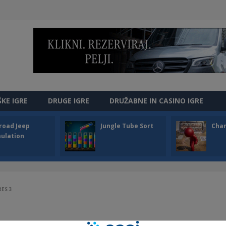
ŠKE IGRE
DRUGE IGRE
DRUŽABNE IN CASINO IGRE
road Jeep
Jungle Tube Sort
Cha
ulation
ES 3
3