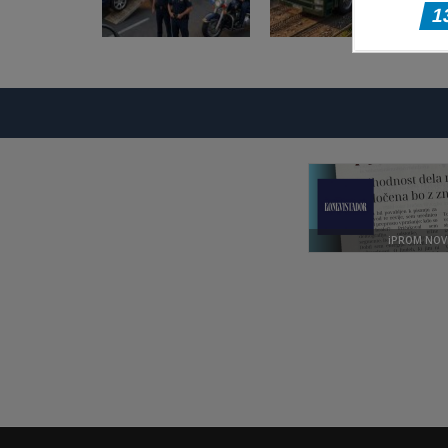
Pustolovske igre
Pustolovske igre
Police Transport
Offroad Truck
Game
Driving Game