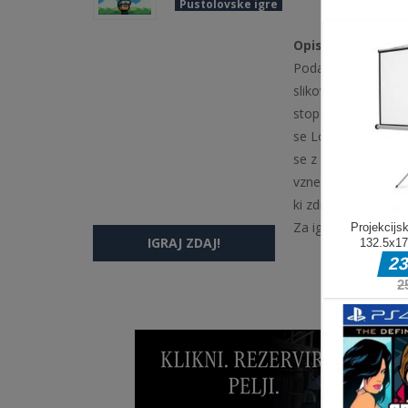
Pustolovske igre
Opis igre
Podajte se na vzne
slikovne pike, ki p
stopenj in uvaja ino
se Lowu v vizualno
se z edinstvenimi s
vznemirjenje svežih
ki združuje klasičen
Za igranje kliknite z
IGRAJ ZDAJ!