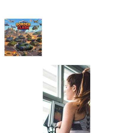
Game
Driving
Game
Pustolovske
Pustolovske
igre
igre
Pustolovske
Farming
Evolution
igre
Offroad Truck
Simulation
Arena Battle
Driving Game
Game
Royale
Pustolovske
igre
Border Clash