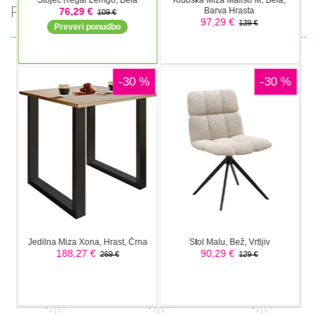
PRIPOROČAMO
Pustolovske
Pustolovske
Pustolovske
igre
igre
igre
Offroad Jeep
Tuk Tuk Auto
Oil Tanker
Simulation
Rikshaw
Game
Pustolovske
igre
Pustolovske
Pustolovske
Police
igre
igre
Ramp Car
Taxi Parking
Transport