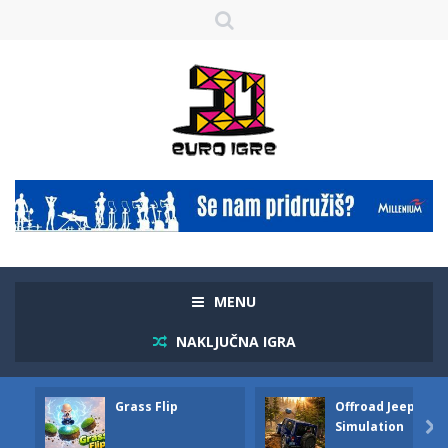
MENU
NAKLJUČNA IGRA
Grass Flip
Offroad Jeep
Simulation
