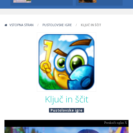
VSTOPNA STRAN
/
PUSTOLOVSKE IGRE
/
KLJUČ IN ŠČIT
Ključ in ščit
Pustolovske igre
Preskoči oglas X