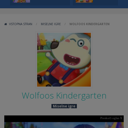
VSTOPNA STRAN
/
MISELNE IGRE
/
WOLFOOS KINDERGARTEN
Wolfoos Kindergarten
Miselne igre
Preskoči oglas X