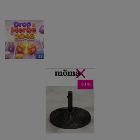
Match 3 Game
Balls
Sliding Puzzle
Miselne igre
Elemental
Miselne igre
Miselne igre
Zappy
Collapse
TenTrix Block
Miselne igre
Drop &amp;
Merge 2048