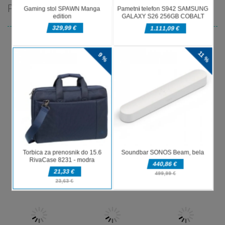
PRIPOROČAMO
Miselne igre
Money Rush
Miselne igre
Miselne igre
Game
Color Mosaic
Sugar Drop
Miselne igre
Football
Miselne igre
Miselne igre
Sweet Candy
Bump the
Legends