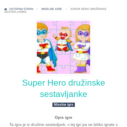
VSTOPNA STRAN
/
MISELNE IGRE
/
SUPER HERO DRUŽINSKE
SESTAVLJANKE
Super Hero družinske
sestavljanke
Miselne igre
Opis igre
Ta igra je iz družine sestavljank, v tej igri pa se lahko igrate z