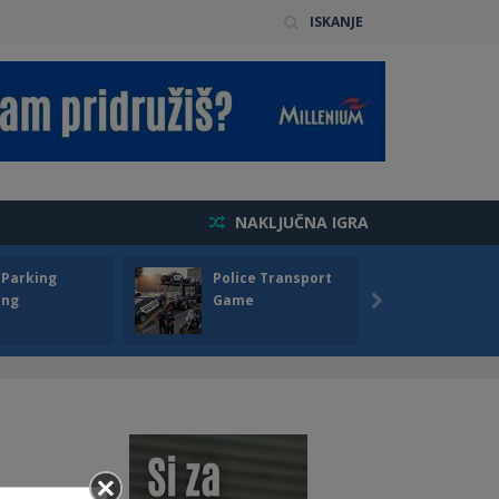
ISKANJE
NAKLJUČNA IGRA
 Parking
Police Transport
Offro
ing
Game
Drivin
