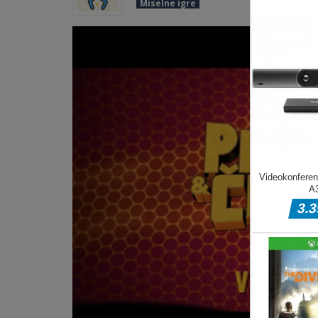
Miselne igre