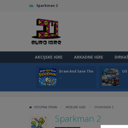
Sparkman 2
AKCIJSKE IGRE
ARKADNE IGRE
DIRKA
Draw And Save The
Oi
..
VSTOPNA STRAN
/
MISELNE IGRE
/
SPARKMAN 2
Sparkman 2