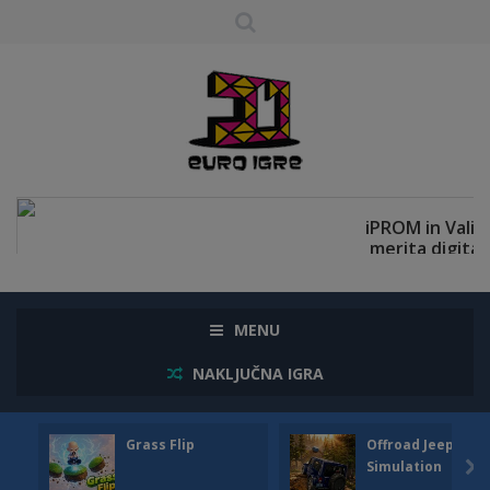
MENU
NAKLJUČNA IGRA
Grass Flip
Offroad Jeep
Simulation
