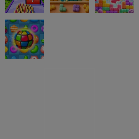
Change
Adventure 3D
Stickman
Miselne igre
Money Rush
Miselne igre
Miselne igre
Game
Color Mosaic
Sugar Drop
Miselne igre
Sweet Candy
Match 3 Game