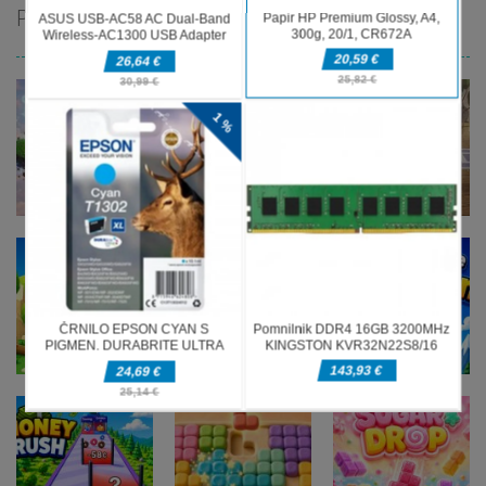
PRIPOROČAMO
Miselne igre
Miselne igre
Jungle Tube
Charade 3D
Miselne igre
Grass Flip
Sort
Game
Miselne igre
Draw And
Miselne igre
Miselne igre
Season
Pixel
Save The