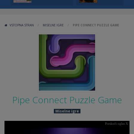
VSTOPNA STRAN
/
MISELNE IGRE
/
PIPE CONNECT PUZZLE GAME
Pipe Connect Puzzle Game
Miselne igre
Preskoči oglas X