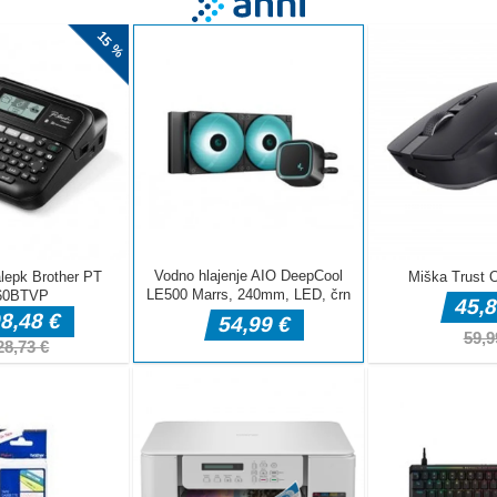
Preskoči og