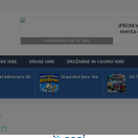
ŠKE IGRE
DRUGE IGRE
DRUŽABNE IN CASINO IGRE
el Adventure 3D
Draw And Save The
Oil 
..
N
en