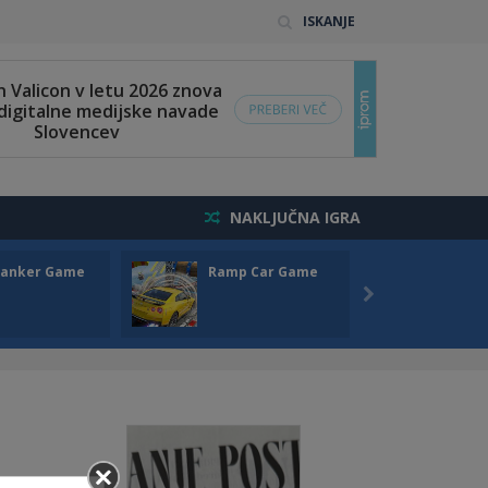
ISKANJE
NAKLJUČNA IGRA
Tanker Game
Ramp Car Game
Taxi 
Drivi
