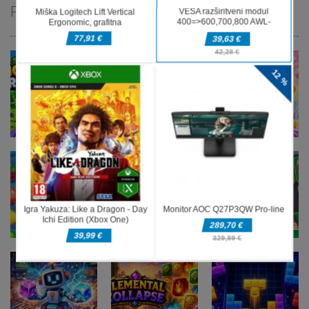
PRIPOROČAMO
Miselne igre
Money Rush
Miselne igre
Miselne igre
Game
Color Mosaic
Sugar Drop
Miselne igre
Football
Miselne igre
Miselne igre
Sweet Candy
Bump the
Legends