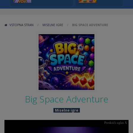
VSTOPNA STRAN
/
MISELNE IGRE
/
BIG SPACE ADVENTURE
Big Space Adventure
Miselne igre
Preskoči oglas X