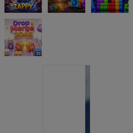
Match 3 Game
Balls
Sliding Puzzle
Miselne igre
Elemental
Miselne igre
Miselne igre
Zappy
Collapse
TenTrix Block
Miselne igre
Drop &amp;
Merge 2048