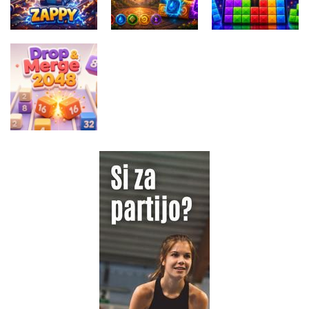
Match 3 Game
Balls
Sliding Puzzle
Miselne igre
Elemental
Miselne igre
Miselne igre
Zappy
Collapse
TenTrix Block
Miselne igre
Drop &amp;
Merge 2048