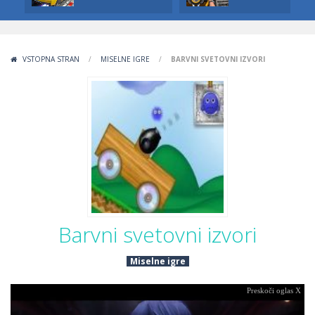
VSTOPNA STRAN
/
MISELNE IGRE
/
BARVNI SVETOVNI IZVORI
Barvni svetovni izvori
Miselne igre
Preskoči oglas X