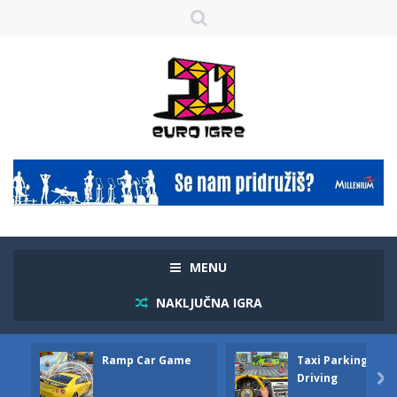
MENU
NAKLJUČNA IGRA
Ramp Car Game
Taxi Parking
Driving
