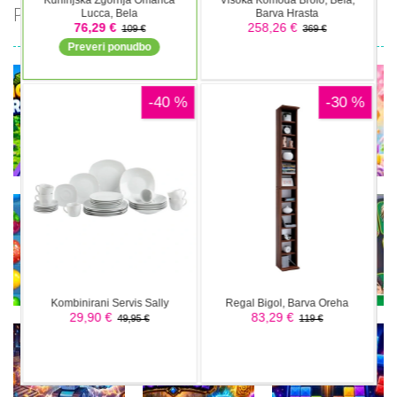
PRIPOROČAMO
Miselne igre
Money Rush
Miselne igre
Miselne igre
Game
Color Mosaic
Sugar Drop
Miselne igre
Football
Miselne igre
Miselne igre
Sweet Candy
Bump the
Legends