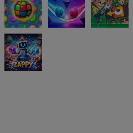
Miselne igre
Money Rush
Miselne igre
Miselne igre
Game
Color Mosaic
Sugar Drop
Miselne igre
Football
Miselne igre
Miselne igre
Sweet Candy
Bump the
Legends
Match 3 Game
Balls
Sliding Puzzle
Miselne igre
Zappy