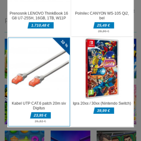
DELJENJE
PRIPOROČAMO
Miselne igre
Draw And
Miselne igre
Miselne igre
Season
Pixel
Save The
Change
Adventure 3D
Stickman