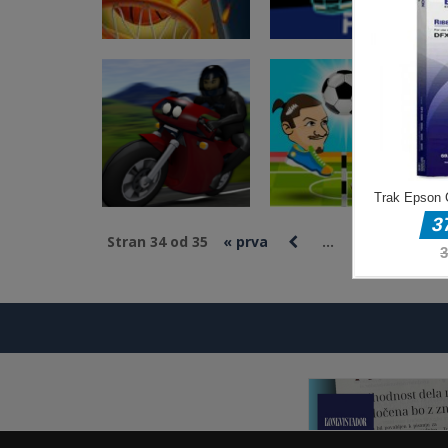
Športne igre
Športne igre
3D košarka
Neonska dirka
Stran 34 od 35
« prva
...
10
20
...
Športne igre
Vodja nogometa
Športne igre
TT Racer
2