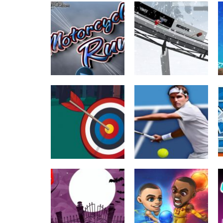
Športne igre
Športne igre
Motorcycle Run
Ski Jump
Športne igre
World Tennis
Športne igre
Tiny Archer
Masters