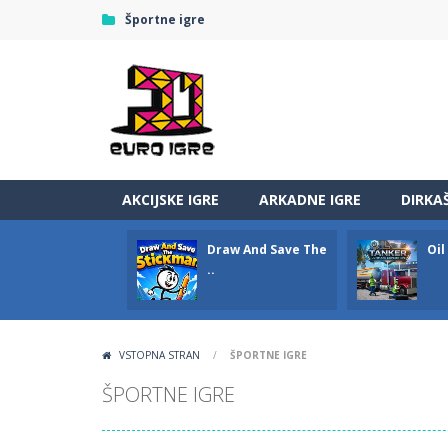
Športne igre
AKCIJSKE IGRE
ARKADNE IGRE
DIRKA
Draw And Save The
Oi
..
VSTOPNA STRAN
/
ŠPORTNE IGRE
ŠPORTNE IGRE