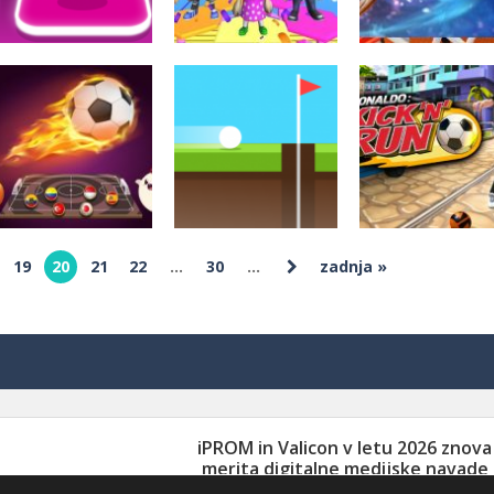
Športne igre
Fantje in dekleta
Chibi Race
Športne igre
Knockdown
Fanatična
Športne igre
Hmeljna žoga
Multiplay
košarka
19
20
21
22
...
30
...
zadnja »
Športne igre
Cristiano Rona
Športne igre
Športne igre
Nogometne kape
Luknja 24
KicknRun