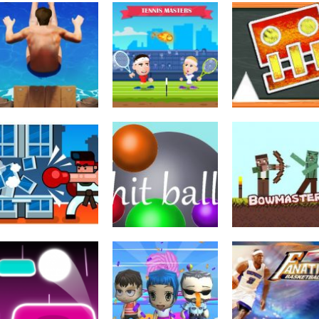
Športne igre
Geometry Dash
Športne igre
Športne igre
Cliff Diving 3D
Tennis Masters
Blackboard
Športne igre
Bowmastery:
Športne igre
Športne igre
Tower Boxer
Hit Balls
Zombiji!