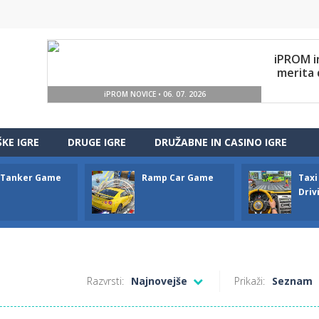
ŠKE IGRE
DRUGE IGRE
DRUŽABNE IN CASINO IGRE
l Tanker Game
Ramp Car Game
Taxi
Driv
Razvrsti:
Najnovejše
Prikaži:
Seznam