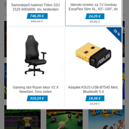
PRIPOROČAMO
Športne igre
Dart Duell:
Timing
Športne igre
Športne igre
Champion
Athlio
NoEscape
Športne igre
Brainrot: Box
Športne igre
Športne igre