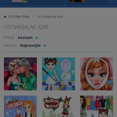
VSTOPNA STRAN
/
USTVARJALNE IGRE
USTVARJALNE IGRE
Prikaži:
Seznam
Razvrsti:
Najnovejše
Ustvarjalne
Ustvarjalne
igre
igre
Ustvarjalne
Kino Ice
Princesa od
igre
Queen
Čiščenje hiše
ničle do šolske