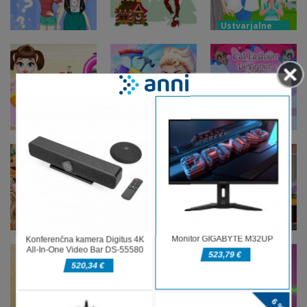
Spogledovanje
Baby Taylor
junakinje
Ustvarjalne
igre
Pralnica
Ustvarjalne
zgodb Baby
igre
Ustvarjalne
Božični
Taylor Caring
igre
Skrivno BFF
kostum
Story
Ustvarjalne
igre
Ustvarjalne
Ustvarjalne
Poletni izlet
igre
igre
na plažo Baby
Sanjska
Mačji modni
Taylor
preobrazba
oblikovalec
Ustvarjalne
Ustvarjalne
igre
igre
Ustvarjalne
Moj pravljični
Kuhinja
igre
Noč čarovnic
volk
slinjenje