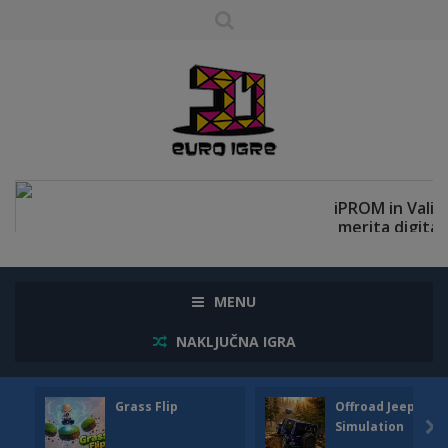
MENU
NAKLJUČNA IGRA
Grass Flip
Offroad Jeep
Simulation
