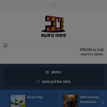
MENU
NAKLJUČNA IGRA
Grass Flip
Offroad Jeep
Simulation
