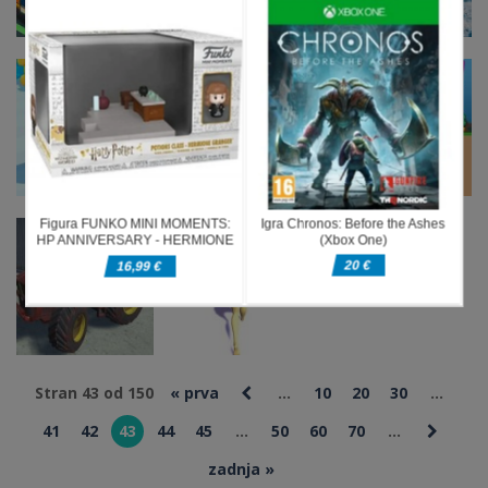
Arkadne igre
Prikaz
popolnega
Arkadne igre
parkirnega
Skibidi WC
Arkadne igre
mesta
Rage
Samo gor!
Arkadne igre
Arkadne igre
Dirka super
Preprosta
Arkadne igre
junakov
kača
Yatosan
Stran 43 od 150
« prva
...
10
20
30
...
Arkadne igre
Arkadne igre
41
42
43
44
45
...
50
60
70
...
Tractor Trail
Girl Money
Challenge
Rush
zadnja »