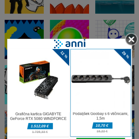
Mini kovanci
Moto
3D
Arkadne igre
Igra z
Arkadne igre
Skibidi Toilet
balonom na
Arkadne igre
Rush
Mini Dash
vroč zrak
Arkadne igre
Arkadne igre
Arkadne igre
Črvi Kača
Igra Barva
Ragdoll Rise
tečejo mimo
žoge 3D
Up
Arkadne igre
Nova igra
Arkadne igre
Skibidi Toilet
streljanja po
Arkadne igre
proti Wario
steklenicah
Turn Based