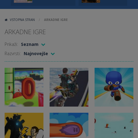
VSTOPNA STRAN
/
ARKADNE IGRE
ARKADNE IGRE
Prikaži:
Seznam
Razvrsti:
Najnovejše
Arkadne igre
Igra Mega
Arkadne igre
Ramp Stunt
Robo Running
Arkadne igre