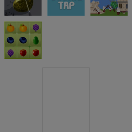
3D
Tycoon
Idle Helloween
Družabne in
casino igre
Družabne in
Družabne in
Piškotek
casino igre
casino igre
Super pranje 2
tapnite
Babel stolp
Družabne in
casino igre
Tekma za
veliko kmetijo
3