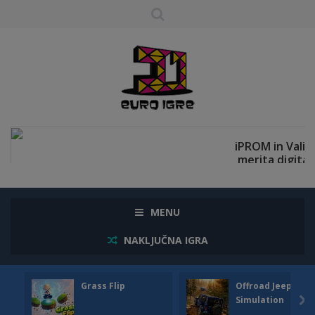
MENU
NAKLJUČNA IGRA
Grass Flip
Offroad Jeep
Simulation
