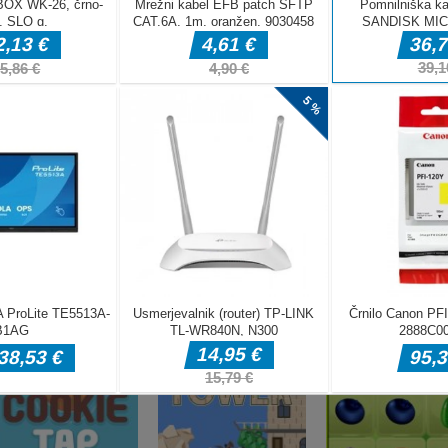
DELJ
Družabne in
casino igre
Družabne in
Družabne in
Idle Airline
casino igre
casino igre
Garden Bloom
Garden Match 3D
Tycoon