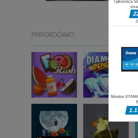
PRIPOROČAMO
Družabne in
Družabne in
casino igre
casino igre
Hitenje hrane
Diamond Rush 2