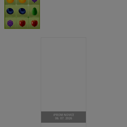
casino igre
Družabne in
Družabne in
Piškotek
casino igre
casino igre
Super pranje 2
tapnite
Babel stolp
Družabne in
casino igre
Tekma za
veliko kmetijo
3