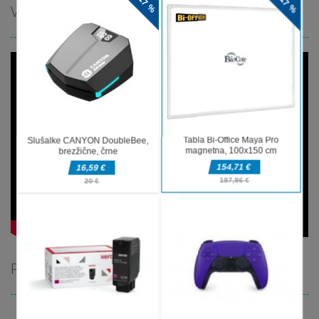
VIDEO
PRIPOROČAMO