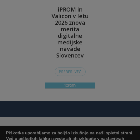
Piškotke uporabljamo za boljšo izkušnjo na naši spletni strani.
Več o piškotkih lahko izveste ali jih izklopite v
nastavitvah