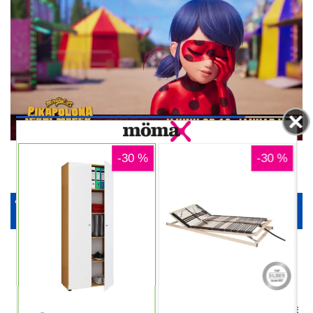
00:12
DELJENJE