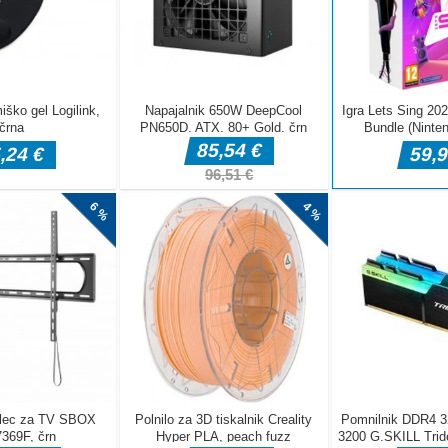
DELJ
Družabne in
casino igre
Družabne in
Družabne in
Idle Airline
casino igre
casino igre
Garden Bloom
Garden Match 3D
Tycoon