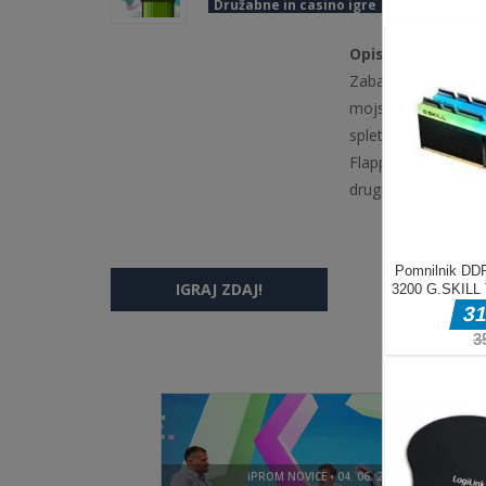
Družabne in casino igre
Opis igre
Zabavno, frustriraj
mojstrovino spustil
spletno igro. Leti
Flappy Bird! Previdn
drugi igralci odpov
IGRAJ ZDAJ!