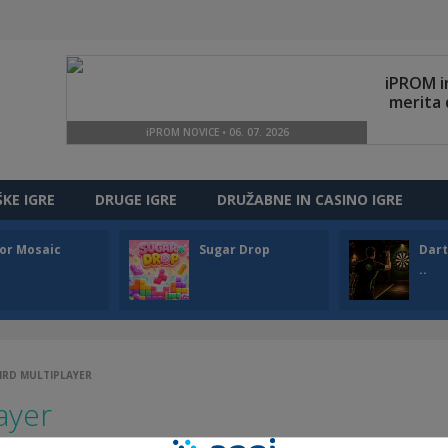
ŠKE IGRE
DRUGE IGRE
DRUŽABNE IN CASINO IGRE
or Mosaic
Sugar Drop
Dart
..
IRD MULTIPLAYER
ayer