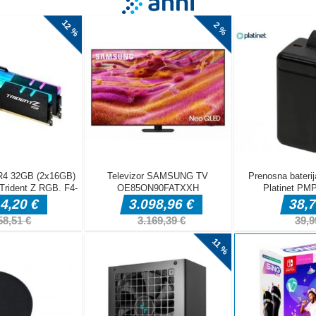
oče, zasvojenost - to so Flappy Birds. Medtem ko je razvijalec svojo
 iz trgovin z aplikacijami, jo lahko še vedno uživate kot brezplačno
 in tekmuj z drugimi ljudmi iz tvojega območja v tem zabavnem modn
o se izogibajte cevi in pojdite dlje kot kdorkoli drug, medtem ko vidit
edo.