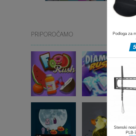
PRIPOROČAMO
Družabne in
Družabne in
casino igre
casino igre
Hitenje hrane
Diamond Rush 2