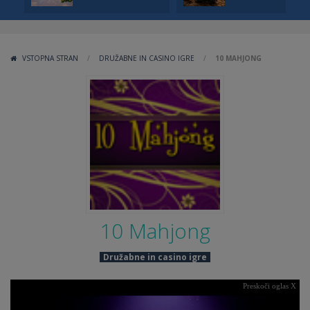
VSTOPNA STRAN
/
DRUŽABNE IN CASINO IGRE
/
10 MAHJONG
10 Mahjong
Družabne in casino igre
Preskoči oglas X