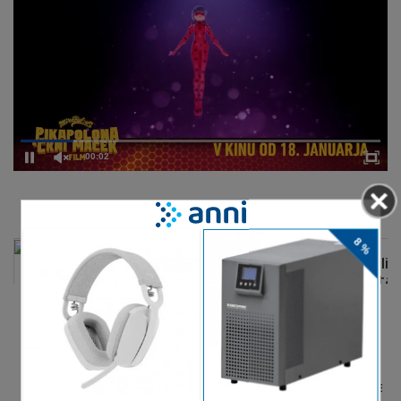
00:02
DELJENJE