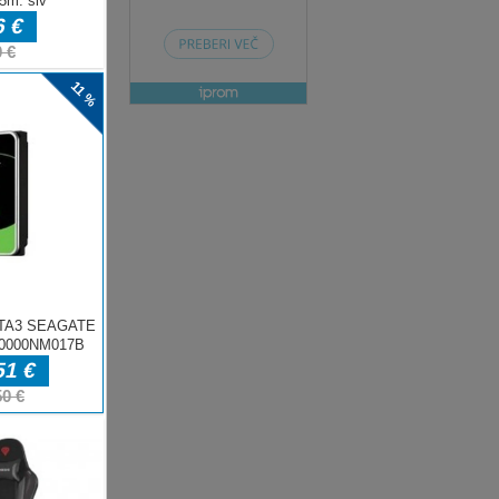
ih
,
 igre
a
a
e
igre
 za
č
e,
 io,
UMP