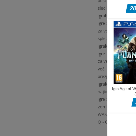
puščajte živih zombi
sledilcev? Če ne želi
igrah zombi streljan
igre za igranje s pri
za več igralcev, spl
spletu, igre za 2 igr
igralca, brezplačne 
igre za več igralcev
za več igralcev, sple
več igralcev, igre z
brezplačne igre za v
igralcev zombi, zom
najboljše zombi igre
igre zombi strelci,
zombi vaščan, zombi
WASD-MOVE CHARA
Q - CAMOS E - A