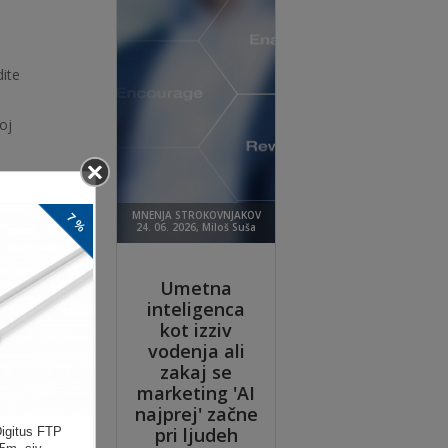
dite
oj
o
čas
ger
bnih
e,
h
ko
 na
ne