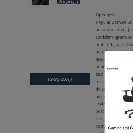
Druge igre
Opis igre
Popular Zombie Surv
pozorni in streljajt
strelskimi igrami se
proti mrtvim, ki hod
potrebovali strategi
divjo zver! Izberite
ponovnega nalaganja
za preživetje. Borit
IGRAJ ZDAJ!
misijah odpravite na
da zagotovite svoje 
nasprotnem primeru
lovite. Ustreli jih
boste uničili bazo z
vse akcije in pustol
potrudite pri strelj