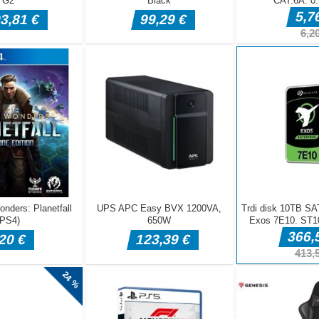
jev. Ste pripravljeni na vse akcije in pustolovščine v tej igri zombi
te biti mrtvi, se iskreno potrudite pri streljanju in ubijanju v fantastičn
ja! oznake: igre za dva igralca, igre za dva igralca, igre za več igralcev
jatelji, spletne igre za igranje s prijatelji, igre za več igralcev na spletu,
etne igre multiplaye, spletne igre za več igralcev, igre za več igralcev n
alca odblokirane, coop igre, spletne igre s prijatelji, spletne igre za dv
spletne igre za več igralcev, igre za preživetje za več igralcev, najboljš
, zabavne igre za več igralcev, brezplačne spletne igre za več igralcev, 
tne igre za več igralcev s prijatelji, igre za več igralcev pc , dobre igre
a preživetje za več igralcev, najboljše igre za več igralcev pc, najboljše
eč igralcev, najboljše spletne igre za več igralcev, najboljše igre za ve
biji, zombi apokalipsa, zombi igre, zombiji, zombi igre za preživetje,
, brezplačni zombiji igre, igre zombiji, igre zombi strelec, zombiji trsk
 igre streljanje zombi, zombi apokalipsa 2021, minecraft zombi, zo mbs
 filmi, zombiji so pojedli moje sosede, so resnični zombiji
CTER MIŠ - STRELI CILJ MENJAVA GUN TAB - MENU PROSTOR - J
TTACHAMENTS