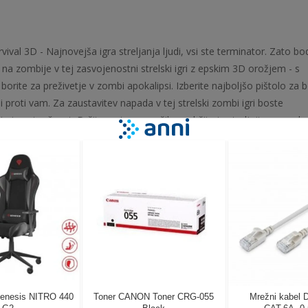
ival 3D - Najnovejša igra streljanja ljudi, vsi ste terminator. Zato bo
e na zombije v tej zasvojenostni strelski igri z epskim 3D orožjem - s
 borite za preživetje v zombi apokalipsi. Izberite najboljšo pištolo za b
i proti vam. Za zaustavitev napada v tej strelski zombi igri boste
jo in natančnost. Držite prst na sprožilcu, zdržite in streljajte na vsak
 svojega najljubšega in ga nadgradite! Višja kot je raven, bolj omejen 
. Borite se z rojem mrtve vojske v eni najbolj smešnih brezplačnih i
e se za jutri, ustrelite množice zombijev, izničite njihovo bazo, v pose
dzornike zombijev. Držite prst na sprožilcu pištole, ciljajte in streljajt
preživetje v tej strelski zombi igri. Pošast je treba v bitki odpraviti! V
 bodo nenehno našli novo meso. Zombi je divji. Nepolitično je, da ji
 takoj. Uporaba smrtonosnega orožja bo povečala verjetnost dosežka, 
ombijev. Ubijte vse mrtve, ne puščajte živih zombijev. Ste pripravljeni
ovščine v tej igri zombi sledilcev? Če ne želite biti mrtvi, se iskreno
anju in ubijanju v fantastičnih igrah zombi streljanja! Ubijte vse mrtve, 