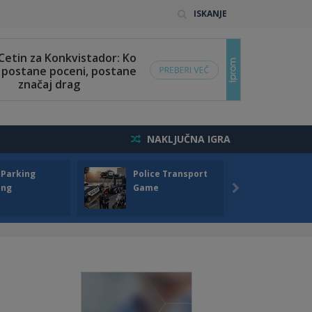
ISKANJE
NAKLJUČNA IGRA
 Parking
Police Transport
Offro
ing
Game
Drivin
