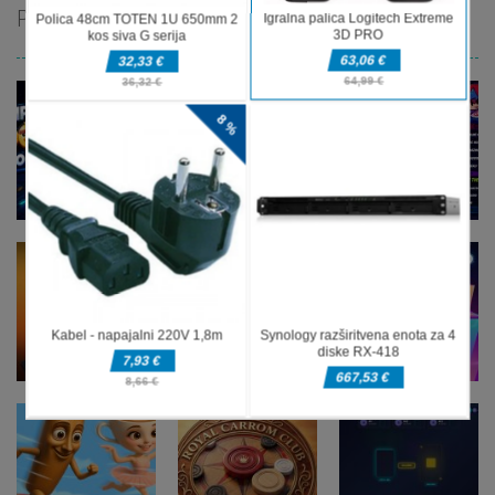
PRIPOROČAMO
Druge igre
Music Night
Druge igre
imposter Duck
Battle:
Druge igre
: Online
Speen
Rhythm Game
Druge igre
Stickman
Druge igre
Druge igre