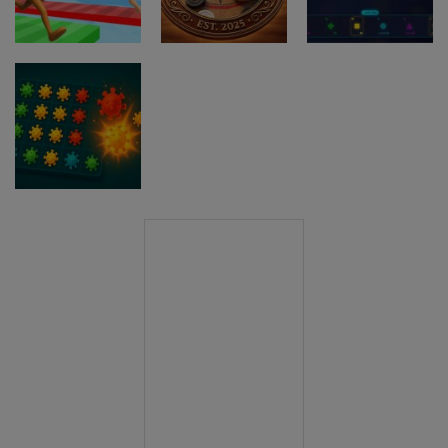
Trivia Fall IO
Guardz IO
Quiz Runner.io
Druge igre
WHOT The
Druge igre
Brainrot
Ultimate
Bridge Race
Nigerian Card
Druge igre
3D
carrom pro
Game
Druge igre
Clonium