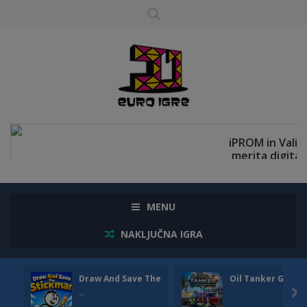
MENU
NAKLJUČNA IGRA
Draw And Save The
Oil Tanker Game
..
