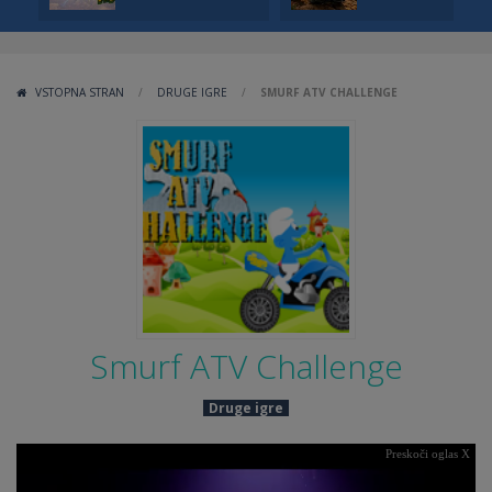
VSTOPNA STRAN
/
DRUGE IGRE
/
SMURF ATV CHALLENGE
Smurf ATV Challenge
Druge igre
Preskoči oglas X