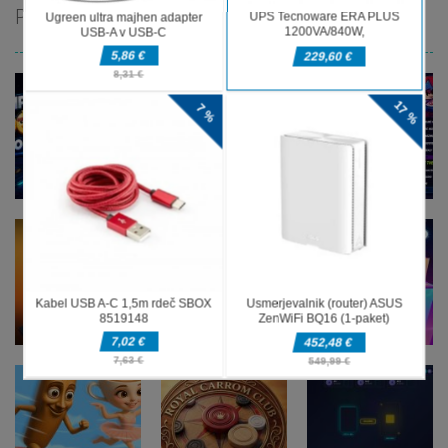
PRIPOROČAMO
Druge igre
Music Night
Druge igre
imposter Duck
Battle:
Druge igre
: Online
Speen
Rhythm Game
Druge igre
Stickman
Druge igre
Druge igre