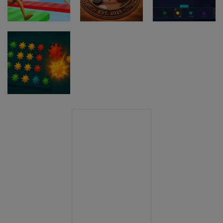
Trivia Fall IO
Guardz IO
Quiz Runner.io
Druge igre
WHOT The
Druge igre
Brainrot
Ultimate
Bridge Race
Nigerian Card
Druge igre
3D
carrom pro
Game
Druge igre
Clonium