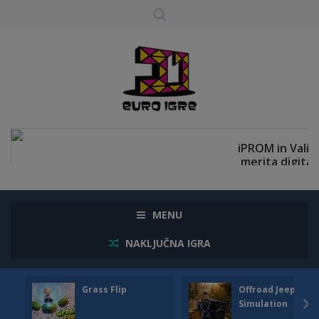
MENU
NAKLJUČNA IGRA
Grass Flip
Offroad Jeep
Simulation
