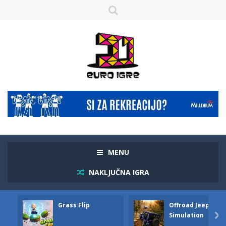
MENU
NAKLJUČNA IGRA
Grass Flip
Offroad Jeep
Simulation
