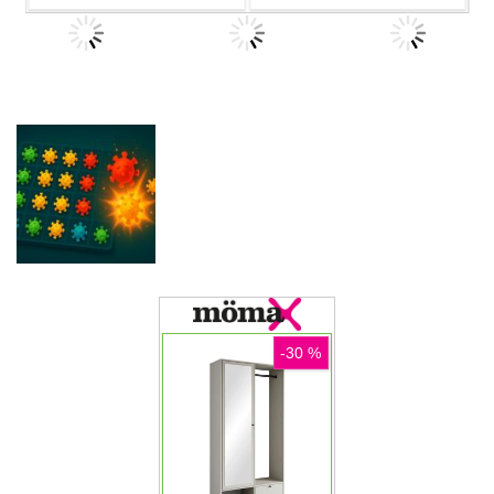
Druge igre
Stickman
Druge igre
Druge igre
Trivia Fall IO
Guardz IO
Quiz Runner.io
Druge igre
WHOT The
Druge igre
Brainrot
Ultimate
Bridge Race
Nigerian Card
Druge igre
3D
carrom pro
Game
Druge igre
Clonium