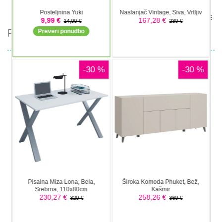
DELJENJE
PRIPOROČAMO
Druge igre
Music Night
Druge igre
imposter Duck
Battle:
Druge igre
: Online
Speen
Rhythm Game