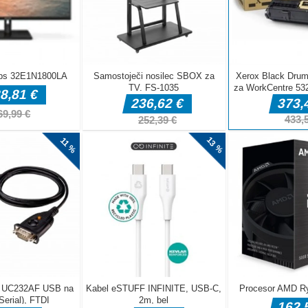
DELJ
Druge igre
Music Night
Druge igre
Battle: Rhythm
Stickman Trivia
Druge igre
Game
Fall IO
Guardz IO