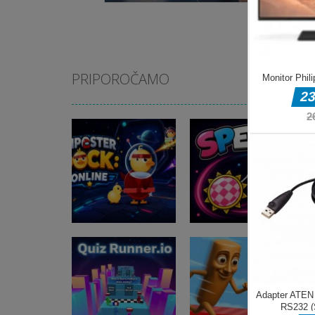
PRIPOROČAMO
Druge igre
imposter Duck :
Druge igre
Online
Speen