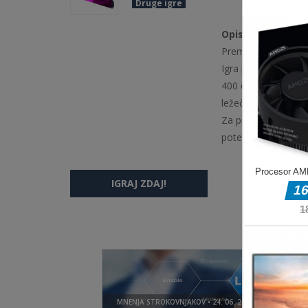
Druge igre
Opis igre
Premaknite paintbal
Igra postane težja, 
400 edinstvenih niv
ležečem položaju.
Za premikanje juna
poteg miške na pušč
IGRAJ ZDAJ!