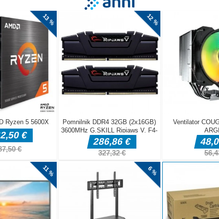
l levo, desno, gor in dol, da zapolnite vse proste prostore s svetlo ba
ko igrate, barvate in barvate labirint ter izpolnite uganke! Izpolnite ve
ojev. Igra podpira mobilne naprave in odlično deluje tako v portretu k
ka potegnite v levo, desno, navzgor in navzdol na napravah z dotikom
icah računalnika ali tipkovnice.