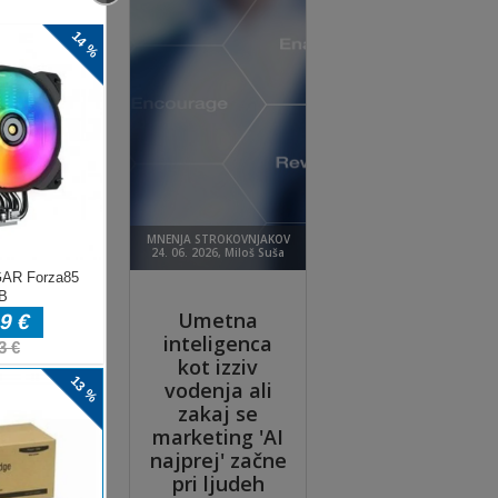
rvo.
č kot
ot v
 in