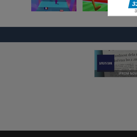
Druge igre
Brainrot Bridge
Druge igre
Quiz Runner.io
Race 3D