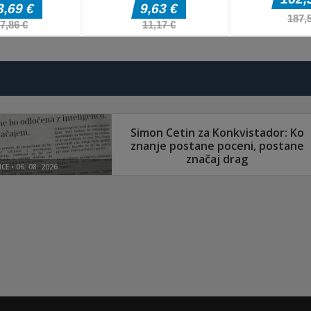
Druge igre
WHOT The
Ultimate
Nigerian Card
Druge igre
Druge igre
carrom pro
Game
Clonium