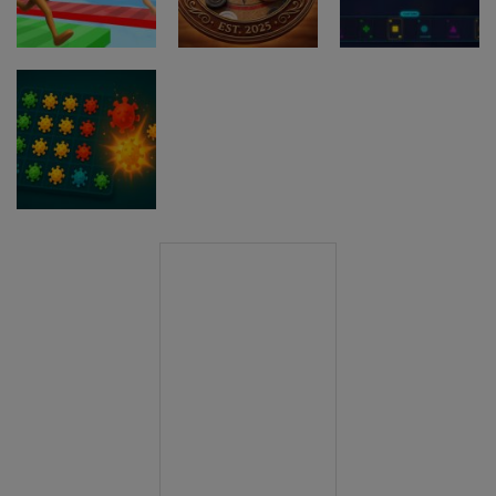
Trivia Fall IO
Guardz IO
Quiz Runner.io
Druge igre
WHOT The
Druge igre
Brainrot
Ultimate
Bridge Race
Nigerian Card
Druge igre
3D
carrom pro
Game
Druge igre
Clonium