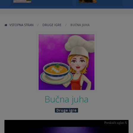
VSTOPNA STRAN
/
DRUGE IGRE
/
BUČNA JUHA
Bučna juha
Druge igre
Preskoči oglas X