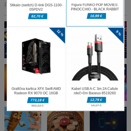
PRIPOROČAMO
Druge igre
Music Night
Druge igre
imposter Duck
Battle:
Druge igre
: Online
Speen
Rhythm Game
Druge igre
Stickman
Druge igre
Druge igre