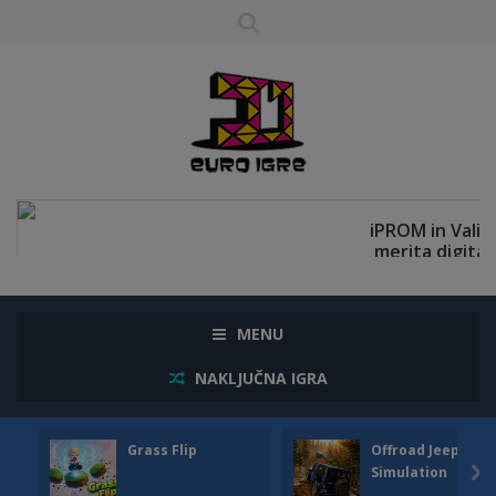
MENU
NAKLJUČNA IGRA
Grass Flip
Offroad Jeep
Simulation
