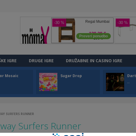
ŠKE IGRE
DRUGE IGRE
DRUŽABNE IN CASINO IGRE
or Mosaic
Sugar Drop
Dart
..
WAY SURFERS RUNNER
way Surfers Runner