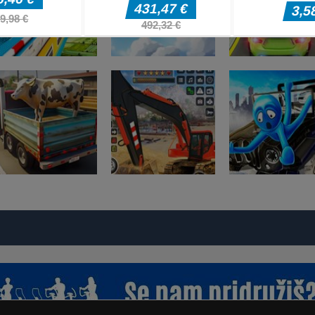
Dirkaške igre
Avtomobilske
Dirkaške igre
Dirkaške igre
Bike Stunt Racing
Pravi simulator
kaskade z meg
Legend
letenja
rampo
Dirkaške igre
Dirkaške igre
Dirkaške igre
Tovornjak za
Simulator
Carjack Racing
prevoz živali
težkega bagra
Master