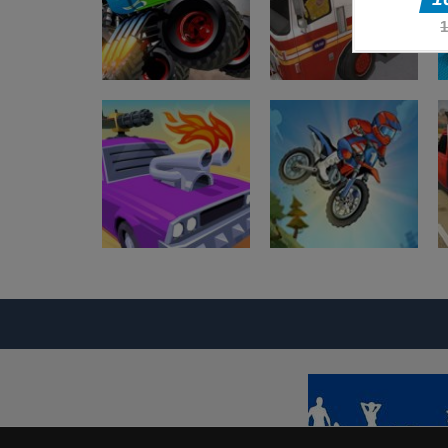
Dirkaške igre
Simulator vožnje
Dirkaške igre
Monster Truck
gasilskega
Crush
tovornjaka
Dirkaške igre
Dirkaške igre
Desert Riders:
Moto Bike:
Car Battle
Offroad Racing