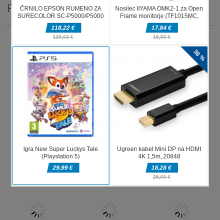
PRIPOROČAMO
Dirkaške igre
Simulator
Dirkaške igre
vožnje
Bike Stunt
Dirkaške igre
Monster
gasilskega
Racing
Truck Crush
tovornjaka
Legend
Dirkaške igre
Dirkaške igre
Pravi
Avtomobilske
Dirkaške igre
simulator
kaskade z
Desert Riders: