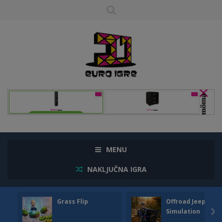
MENU
NAKLJUČNA IGRA
Grass Flip
Offroad Jeep
Simulation
