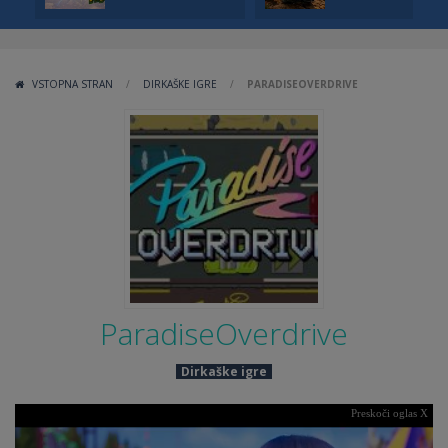
VSTOPNA STRAN
/
DIRKAŠKE IGRE
/
PARADISEOVERDRIVE
ParadiseOverdrive
Dirkaške igre
Preskoči oglas X