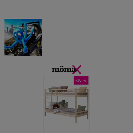
letenja
mega rampo
Car Battle
Dirkaške igre
Dirkaške igre
Moto Bike:
Simulator
Dirkaške igre
Offroad
Tovornjak za
težkega
Racing
prevoz živali
bagra
Dirkaške igre
Carjack
Racing Master